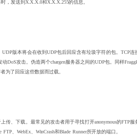
，发送到X.X.X.0和X.X.X.255的信息。
UDP版本将会在收到UDP包后回应含有垃圾字符的包。TCP
动DoS攻击。伪造两个chargen服务器之间的UDP包。同样Frag
害者为了回应这些数据而过载。
上传、下载。最常见的攻击者用于寻找打开anonymous的FT
ble FTP、WebEx、WinCrash和Blade Runner所开放的端口。