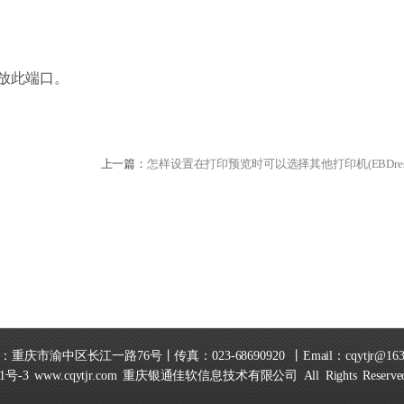
开放此端口。
上一篇：
怎样设置在打印预览时可以选择其他打印机(EBDres
重庆市渝中区长江一路76号丨传真：023-68690920 丨Email：cqytjr@163
1号-3
www.cqytjr.com
重庆银通佳软信息技术有限公司 All Rights Reserv